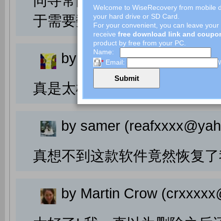
同寻常的体验。这个软件效率
Welcome to WiseRecovery from mobile dev
your hard drive or SD Card.
于需要数据恢复服务的人，我强烈推
For your convenient, you can leave your 
receive
free download link and coupo
product by free from your PC.
Name:
by Mahesh (m13xxxxx@t-
*
Email:
W
真是太棒了! 所有丢失的文件全都
by samer (reafxxxx@ya
真想不到这款软件竟然恢复了
by Martin Crow (crxxxx